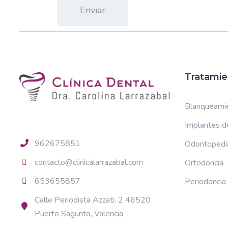
Tratamie
Blanqueamie
Implantes de
962675851
Odontopedia
contacto@clinicalarrazabal.com
Ortodoncia
653655857
Periodoncia
Calle Periodista Azzati, 2 46520
Puerto Sagunto, Valencia