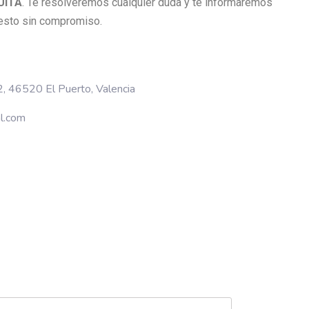
UITA
. Te resolveremos cualquier duda y te informaremos
esto sin compromiso.
 2, 46520 El Puerto, Valencia
al.com